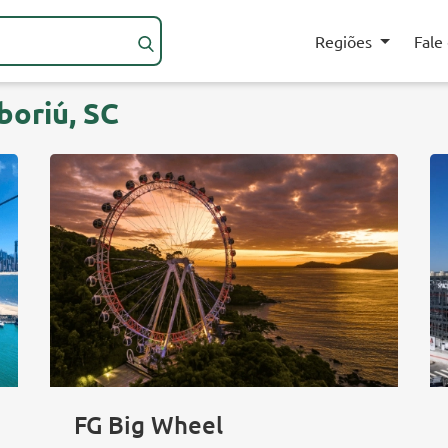
Regiões
Fale
oriú, SC
FG Big Wheel