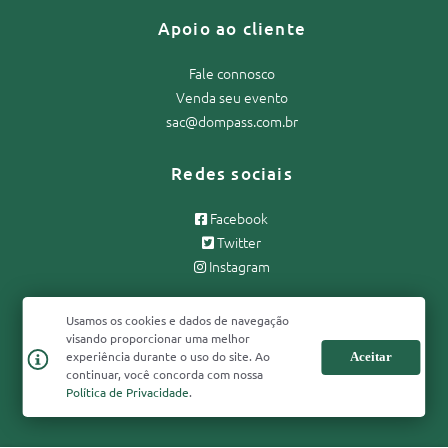
Apoio ao cliente
Fale connosco
Venda seu evento
sac@dompass.com.br
Redes sociais
Facebook
Twitter
Instagram
NEWSLETTER
Usamos os cookies e dados de navegação
visando proporcionar uma melhor
experiência durante o uso do site. Ao
Aceitar
continuar, você concorda com nossa
Política de Privacidade
.