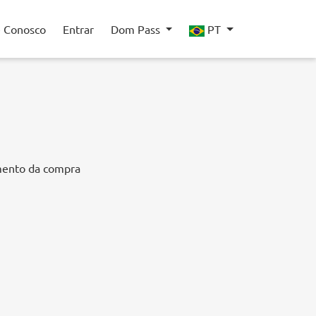
e Conosco
Entrar
Dom Pass
PT
mento da compra